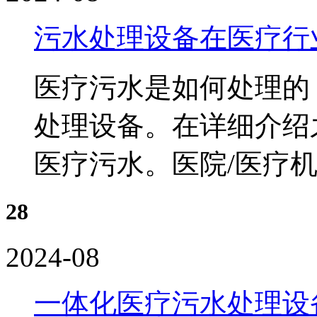
污水处理设备在医疗行
医疗污水是如何处理的
处理设备。在详细介绍
医疗污水。医院/医疗机构
28
2024-08
一体化医疗污水处理设