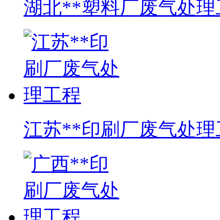
湖北**塑料厂废气处理
江苏**印刷厂废气处理