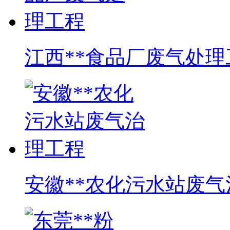
江西**食品厂废气处理
安徽**农化污水站废