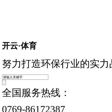
开云·体育
努力打造环保行业的实力
全国服务热线：
0769-86172387