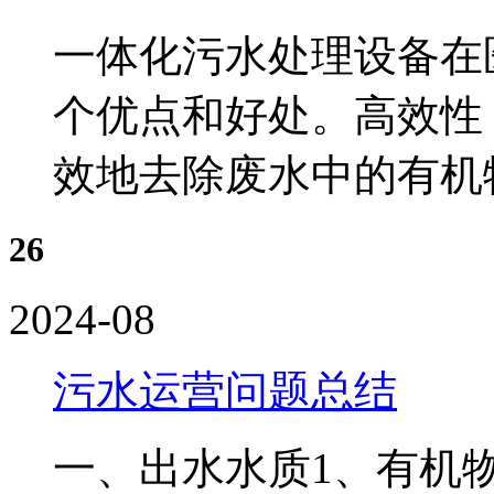
一体化污水处理设备在
个优点和好处。高效性
效地去除废水中的有机物
26
2024-08
污水运营问题总结
一、出水水质1、有机