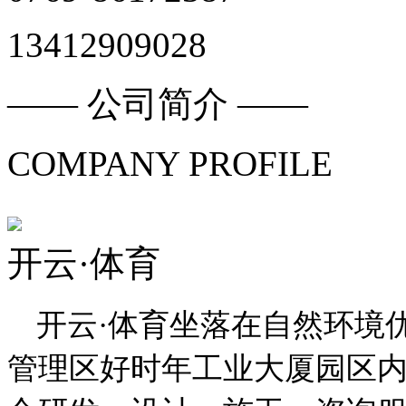
13412909028
——
公司简介
——
COMPANY PROFILE
开云·体育
开云·体育坐落在自然环境
管理区好时年工业大厦园区内