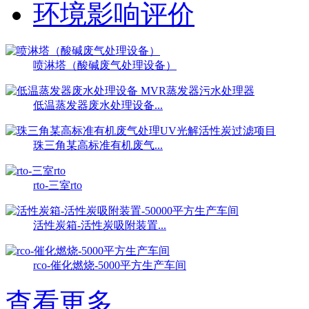
环境影响评价
喷淋塔（酸碱废气处理设备）
低温蒸发器废水处理设备...
珠三角某高标准有机废气...
rto-三室rto
活性炭箱-活性炭吸附装置...
rco-催化燃烧-5000平方生产车间
查看更多