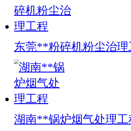
东莞**粉碎机粉尘治理
湖南**锅炉烟气处理工