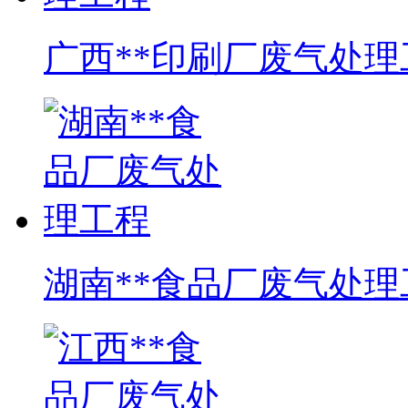
广西**印刷厂废气处理
湖南**食品厂废气处理